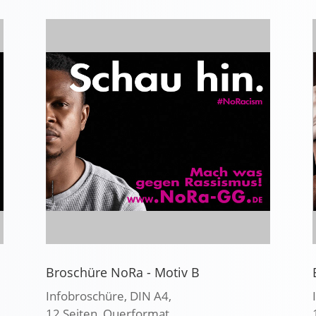
Broschüre NoRa - Motiv B
Infobroschüre, DIN A4,
12 Seiten, Querformat