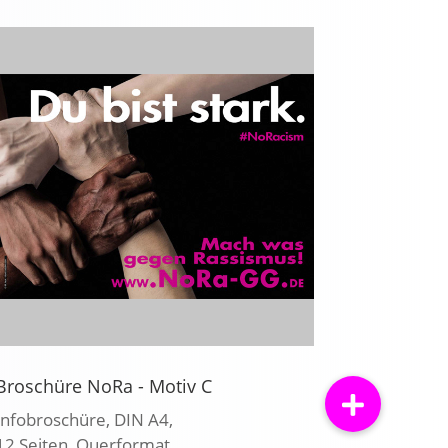
Broschüre NoRa - Motiv C
Infobroschüre, DIN A4,
12 Seiten, Querformat