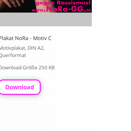
Plakat NoRa - Motiv C
Motivplakat, DIN A2,
Querformat
Download-Größe 250 KB
Download