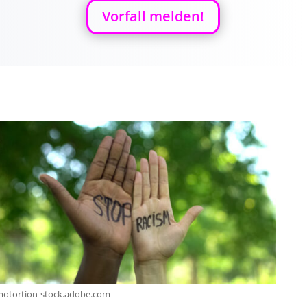
Vorfall melden!
otortion-stock.adobe.com