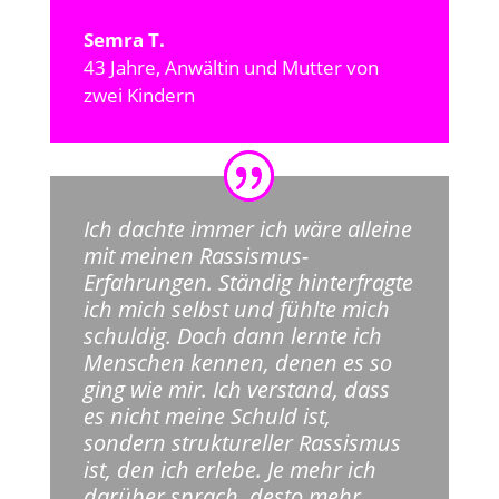
Semra T.
43 Jahre
,
Anwältin und Mutter von
zwei Kindern
Ich dachte immer ich wäre alleine
mit meinen Rassismus-
Erfahrungen. Ständig hinterfragte
ich mich selbst und fühlte mich
schuldig. Doch dann lernte ich
Menschen kennen, denen es so
ging wie mir. Ich verstand, dass
es nicht meine Schuld ist,
sondern struktureller Rassismus
ist, den ich erlebe. Je mehr ich
darüber sprach, desto mehr