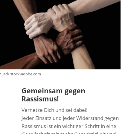
.Jack.stock-adobe.com
Gemeinsam gegen
Rassismus!
Vernetze Dich und sei dabei!
Jeder Einsatz und jeder Widerstand gegen
Rassismus ist ein wichtiger Schritt in eine