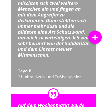
mischten sich zwei weitere
Menschen ein und fingen an
mit dem Angreifer zu
diskutieren. Dann stellten sich
immer mehr dazu und sie
bildeten eine Art Schutzwand,
um mich zu verteidigen. Ich war
sehr berührt von der Solidarität
und dem Einsatz meiner
Mitmenschen.
Tayo B.
21 Jahre
,
Azubi und Fußballspieler
Auf dem Wochenmarkt wurde